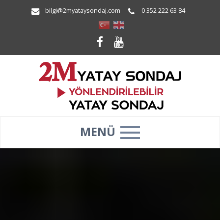
bilgi@2myataysondaj.com
0 352 222 63 84
MENÜ