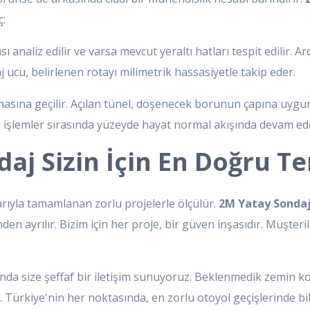
ç:
ısı analiz edilir ve varsa mevcut yeraltı hatları tespit edilir.
aj ucu, belirlenen rotayı milimetrik hassasiyetle takip eder.
asına geçilir. Açılan tünel, döşenecek borunun çapına uygun 
bu işlemler sırasında yüzeyde hayat normal akışında devam ed
j Sizin İçin En Doğru Te
arıyla tamamlanan zorlu projelerle ölçülür.
2M Yatay Sonda
 ayrılır. Bizim için her proje, bir güven inşasıdır. Müşterile
da size şeffaf bir iletişim sunuyoruz. Beklenmedik zemin koş
. Türkiye'nin her noktasında, en zorlu otoyol geçişlerinde bile