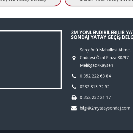
2M YÖNLENDIRILEBILIR Y
SONDAJ YATAY GEÇIŞ DELG
Serçeönü Mahallesi Ahmet
Caddesi Özal Plaza 30/97
Melikgazi/Kayseri
0 352 222 63 84
0532 313 72 52
0 352 232 21 17
bilgi@2myataysondaj.com