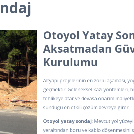
ondaj
Otoyol Yatay Son
Aksatmadan Güve
Kurulumu
Altyapı projelerinin en zorlu aşaması, yoğ
geçmektir. Geleneksel kazı yöntemleri, bu
tehlikeye atar ve devasa onarım maliyetle
sunduğu en etkili çözüm devreye girer.
Otoyol yatay sondaj
: Mevcut yol yüzey
yeraltından boru ve kablo döşenmesini sağ