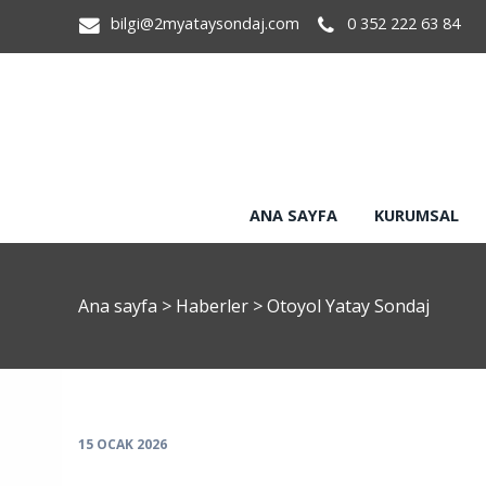
bilgi@2myataysondaj.com
0 352 222 63 84
ANA SAYFA
KURUMSAL
Ana sayfa
>
Haberler
>
Otoyol Yatay Sondaj
15 OCAK 2026