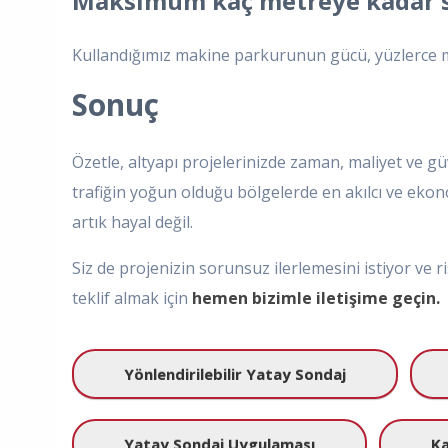
Maksimum kaç metreye kadar so
Kullandığımız makine parkurunun gücü, yüzlerce me
Sonuç
Özetle, altyapı projelerinizde zaman, maliyet ve 
trafiğin yoğun olduğu bölgelerde en akılcı ve ek
artık hayal değil.
Siz de projenizin sorunsuz ilerlemesini istiyor ve
teklif almak için
hemen bizimle iletişime geçin.
Yönlendirilebilir Yatay Sondaj
Yatay Sondaj Uygulaması
Ka