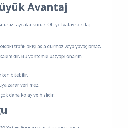
Büyük Avantaj
ışmasız faydalar sunar. Otoyol yatay sondaj
oldaki trafik akışı asla durmaz veya yavaşlamaz.
t kalemidir. Bu yöntemle üstyapı onarım
ken bitebilir.
uya zarar verilmez.
çok daha kolay ve hızlıdır.
ğu
2M Yatay Sondaj
olarak süreci şansa