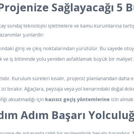
 Projenize Sağlayacağı 5 
atay sondaj teknolojisi işletmelere ve kamu kurumlarına tart
kazanımlar şunlardır:
ndaki giriş ve çıkış noktalarından yürütülür. Bu sayede otoy
ak ve iş bitiminde yolu yeniden asfaltlamak büyük bir maliye
lıdır. Kurulum süreleri kısalır, projeniz planlanandan daha er
i bırakır. Ağaçlara, peyzaja veya yol kenarındaki doğal dok
fiği aksatmadığı için
kazısız geçiş yöntemlerine
izin almak 
 Adım Adım Başarı Yolculu
rünse de arkasında ciddi bir mühendislik hesabı barındırır.