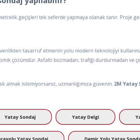
ndaj yapılabilir?
trelik geçişleri tek seferde yapmaya olanak tanır. Proje ge
güvenlikten tasarruf etmenin yolu modern teknolojiyi kullan
onomik çözümdür. Asfaltı bozmadan, trafiği durdurmadan ve 
 risk almak istemiyorsanız, uzmanlığımıza güvenin.
2M Yatay 
Yatay Sondaj
Yatay Delgi
Y
rayolu Yatay Sondaj
Demir Yolu Yatay Sonda