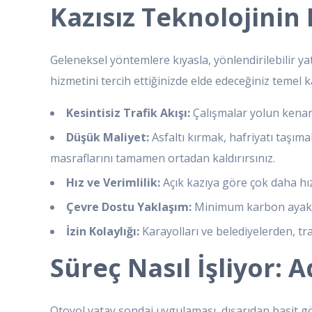
Kazısız Teknolojinin
Geleneksel yöntemlere kıyasla, yönlendirilebilir y
hizmetini tercih ettiğinizde elde edeceğiniz temel 
Kesintisiz Trafik Akışı:
Çalışmalar yolun kenarı
Düşük Maliyet:
Asfaltı kırmak, hafriyatı taşım
masraflarını tamamen ortadan kaldırırsınız.
Hız ve Verimlilik:
Açık kazıya göre çok daha hız
Çevre Dostu Yaklaşım:
Minimum karbon ayak iz
İzin Kolaylığı:
Karayolları ve belediyelerden, tra
Süreç Nasıl İşliyor:
Otoyol yatay sondaj uygulaması, dışarıdan basit gö