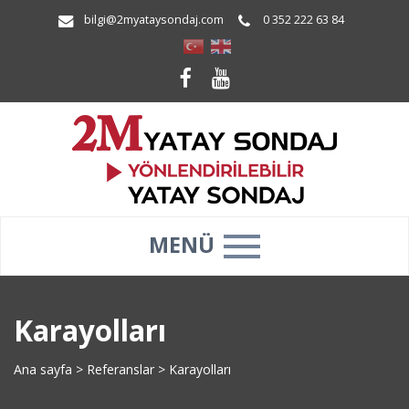
bilgi@2myataysondaj.com
0 352 222 63 84
MENÜ
Karayolları
Ana sayfa
>
Referanslar
>
Karayolları