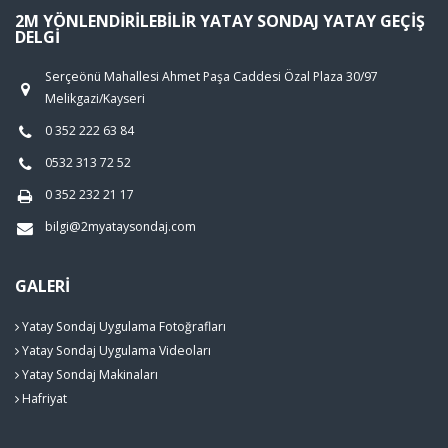
2M YÖNLENDIRILEBILIR YATAY SONDAJ YATAY GEÇIŞ
DELGI
Serçeönü Mahallesi Ahmet Paşa Caddesi Özal Plaza 30/97
Melikgazi/Kayseri
0 352 222 63 84
0532 313 72 52
0 352 232 21 17
bilgi@2myataysondaj.com
GALERI
Yatay Sondaj Uygulama Fotoğrafları
Yatay Sondaj Uygulama Videoları
Yatay Sondaj Makinaları
Hafriyat