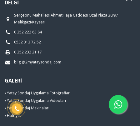
DELGI
Serçeönü Mahallesi Ahmet Paşa Caddesi Özal Plaza 30/97
Melikgazi/Kayseri
0 352 222 63 84
0532 313 72 52
0 352 232 21 17
bilgi@2myataysondaj.com
GALERI
Yatay Sondaj Uygulama Fotoğrafları
Yatay Sondaj Uygulama Videoları
Yatay Sondaj Makinaları
Hafriyat