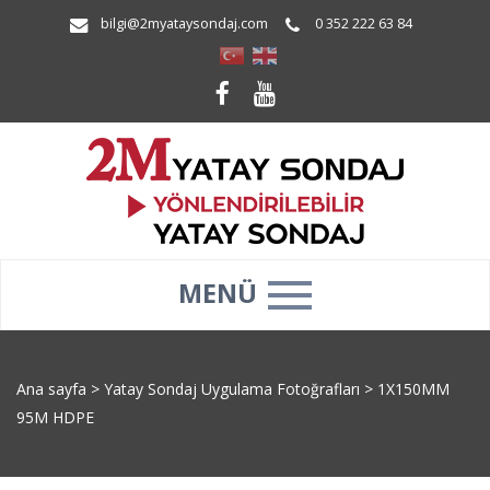
bilgi@2myataysondaj.com
0 352 222 63 84
MENÜ
Ana sayfa
>
Yatay Sondaj Uygulama Fotoğrafları
>
1X150MM
95M HDPE