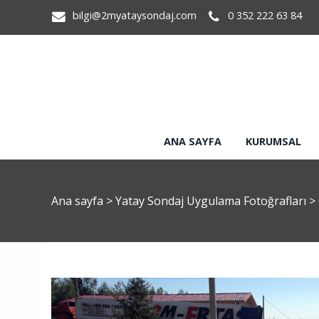
bilgi@2myataysondaj.com
0 352 222 63 84
ANA SAYFA
KURUMSAL
Ana sayfa
>
Yatay Sondaj Uygulama Fotoğrafları
>