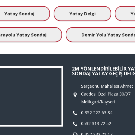
Yatay Sondaj
Yatay Delgi
Y
rayolu Yatay Sondaj
Demir Yolu Yatay Sonda
2M YÖNLENDIRILEBILIR Y
SONDAJ YATAY GEÇIŞ DELG
Serçeönü Mahallesi Ahmet
Caddesi Özal Plaza 30/97
Melikgazi/Kayseri
0 352 222 63 84
0532 313 72 52
0 352 232 21 17